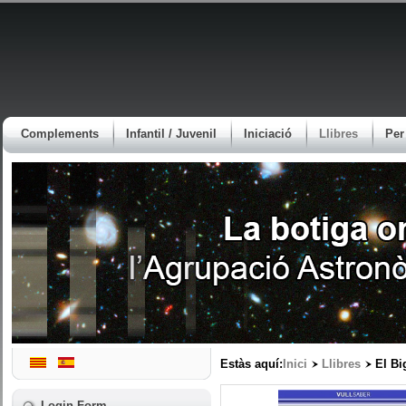
Complements
Infantil / Juvenil
Iniciació
Llibres
Per
Estàs aquí:
Inici
Llibres
El Bi
Login Form